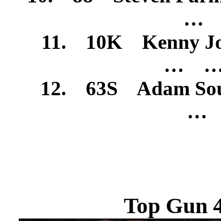
… 
11. 10K Kenny Jo
… …
12. 63S Adam So
… 
Top Gun 4