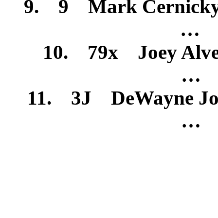
9. 9 Mark Cernic
… 
10. 79x Joey Al
… 
11. 3J DeWayne 
… 