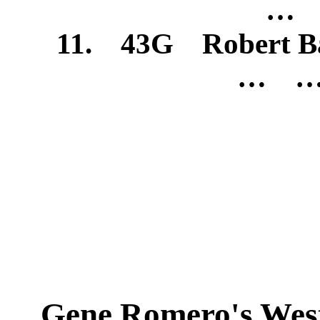
… 
11. 43G Robert Ba
… …
Gene Romero's West