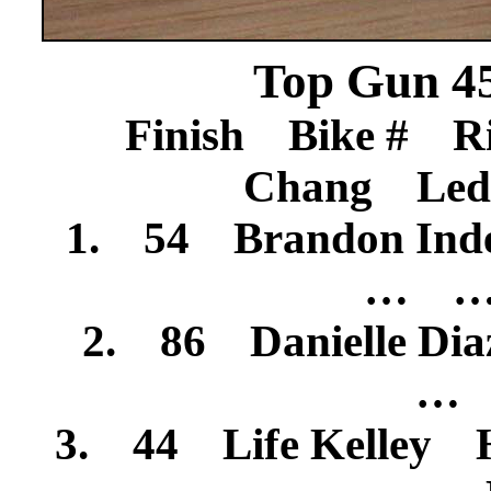
Top Gun 45
Finish Bike # R
Chang Le
1. 54 Brandon Ind
… …
2. 86 Danielle D
… 
3. 44 Life Kelle