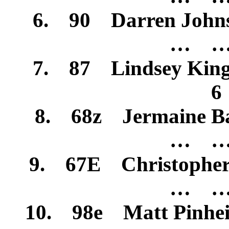
6. 90 Darren John
… …
7. 87 Lindsey K
6
8. 68z Jermaine B
… …
9. 67E Christophe
… …
10. 98e Matt Pinh