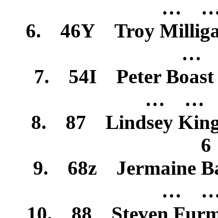
… …
6. 46Y Troy Milli
… 
7. 54I Peter Boast
… … 
8. 87 Lindsey K
6
9. 68z Jermaine B
… …
10. 88 Steven Fu