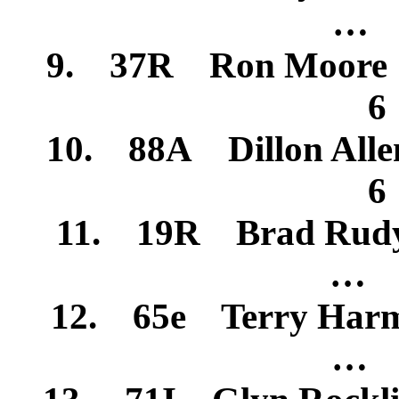
… 
9. 37R Ron Moor
6
10. 88A Dillon A
6
11. 19R Brad Rud
… 
12. 65e Terry Ha
… 