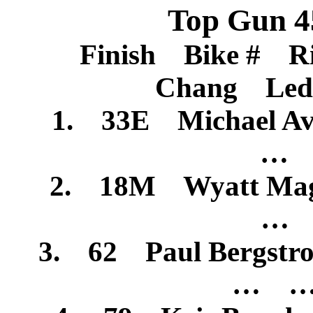
Top Gun 4
Finish Bike # R
Chang Le
1. 33E Michael 
… 
2. 18M Wyatt M
… 
3. 62 Paul Bergst
… …