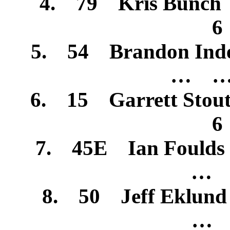
4. 79 Kris Bun
6
5. 54 Brandon Ind
… …
6. 15 Garrett St
6
7. 45E Ian Foul
… 
8. 50 Jeff Eklu
… 