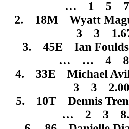
… 1 5 7
2. 18M Wyatt Mag
3 3 1.
3. 45E Ian Fould
… … 4 8
4. 33E Michael Av
3 3 2.
5. 10T Dennis Tre
… 2 3 8
6. 86 Danielle Di