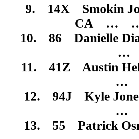
9. 14X Smokin Joe 
CA … 
10. 86 Danielle D
… 
11. 41Z Austin H
… 
12. 94J Kyle Jo
… 
13. 55 Patrick O