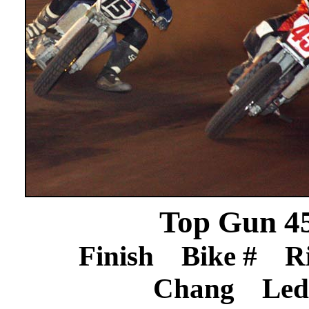
Top Gun 45
Finish Bike # R
Chang Le