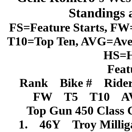
Standings 
FS=Feature Starts, FW
T10=Top Ten, AVG=Ave
HS=H
Featu
Rank Bike # Ride
FW T5 T10 A
Top Gun 450 Class 
1. 46Y Troy Millig