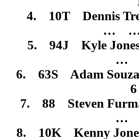
4. 10T Dennis T
… …
5. 94J Kyle Jon
… 
6. 63S Adam Sou
6
7. 88 Steven Fu
… 
8. 10K Kenny Jone