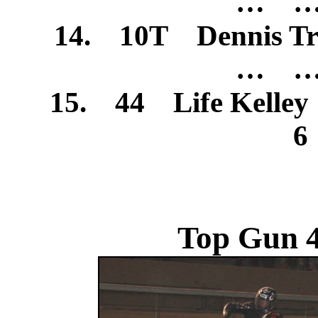
… …
14. 10T Dennis T
… …
15. 44 Life Kel
6
Top Gun 4