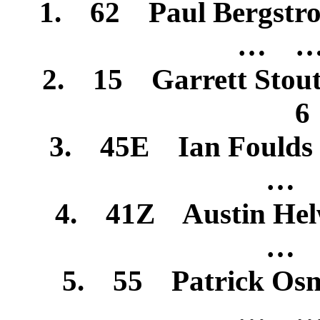
1. 62 Paul Bergst
… …
2. 15 Garrett St
6
3. 45E Ian Foul
… 
4. 41Z Austin He
… 
5. 55 Patrick Os
… …