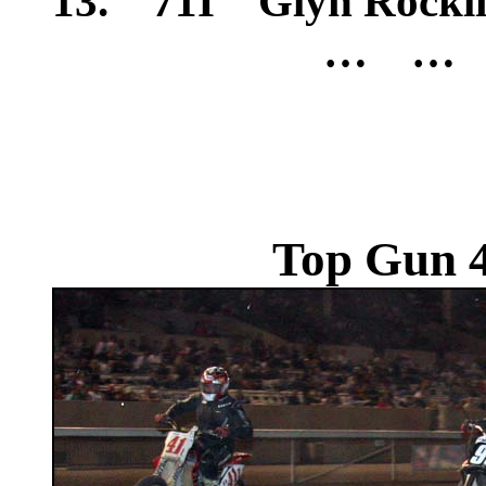
13. 71I Glyn Rockli
… … 
Top Gun 4