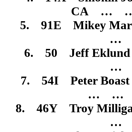
CA … 
5. 91E Mikey Ma
… 
6. 50 Jeff Eklu
… 
7. 54I Peter Boast
… … 
8. 46Y Troy Milli
… 