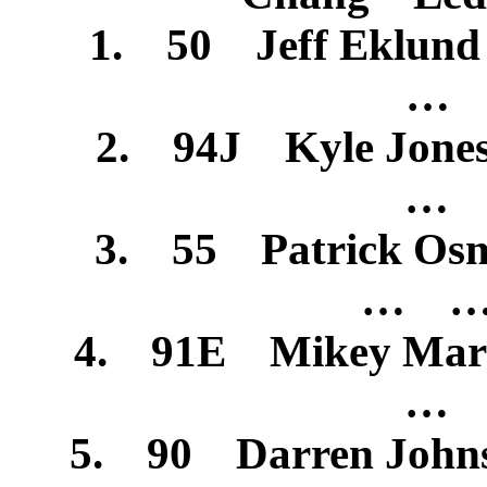
1. 50 Jeff Eklu
… 
2. 94J Kyle Jon
… 
3. 55 Patrick Os
… …
4. 91E Mikey Ma
… 
5. 90 Darren John