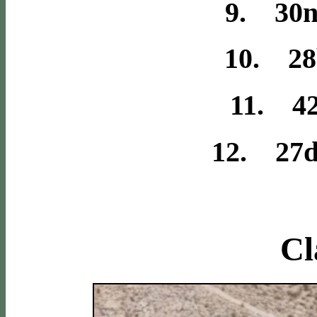
9. 30n
10. 28
11. 42
12. 27d
Cl