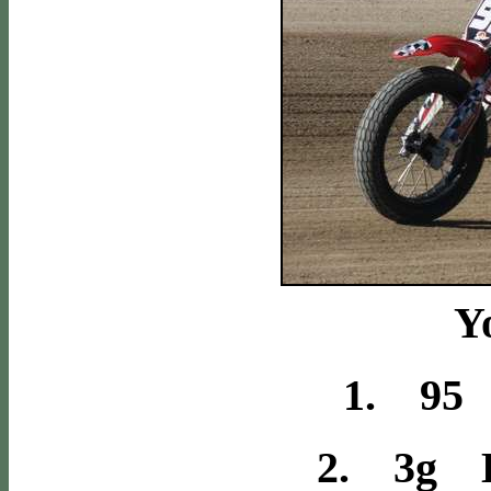
Y
1. 95 
2. 3g H