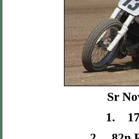
Sr No
1. 17
2. 82n 