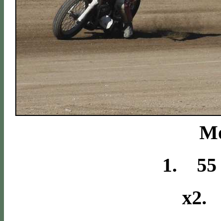
Mo
1. 55
x2. 