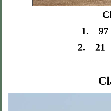
Cl
1. 97
2. 21 
Cl