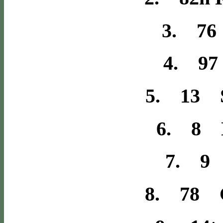
3. 76
4. 97
5. 13 S
6. 8 
7. 9 
8. 78 C