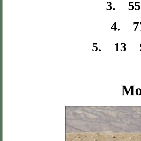
3. 55
4. 7
5. 13 S
Mo