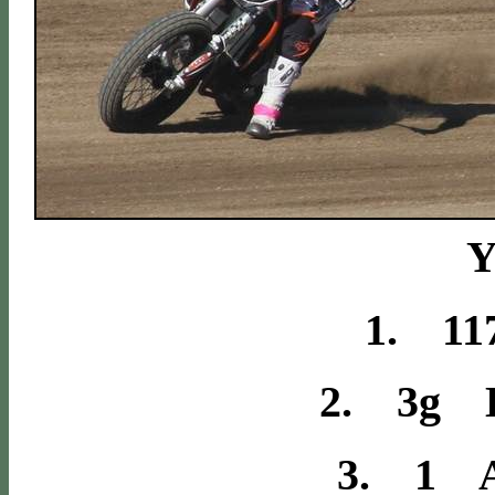
Y
1. 11
2. 3g H
3. 1 A