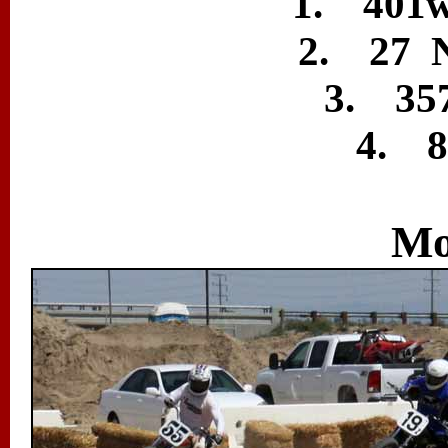
1. 401w
2. 27 
3. 357
4. 8
Mo