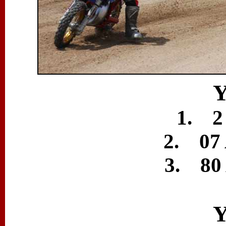
Y
1. 2
2. 07 
3. 80 
Y