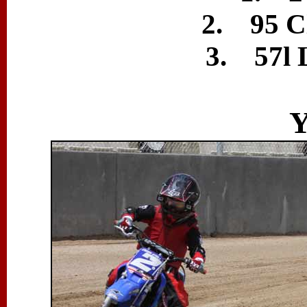
2. 95 C
3. 57l 
Y