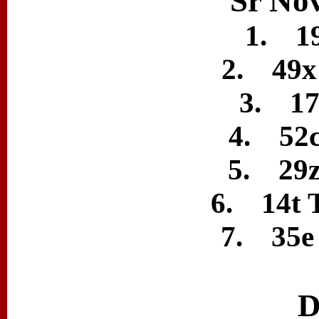
Sr Nov
1. 19
2. 49x
3. 17
4. 52c
5. 29z
6. 14t 
7. 35e
D