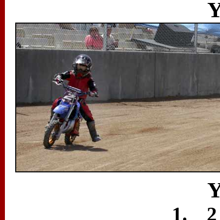
Y
Y
1. 2