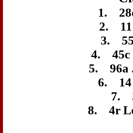
1. 28
2. 11
3. 55
4. 45c 
5. 96a 
6. 14
7. 
8. 4r L