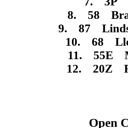
7. 3P A
8. 58 Bra
9. 87 Lin
10. 68 Llo
11. 55E M
12. 20Z R
Open C