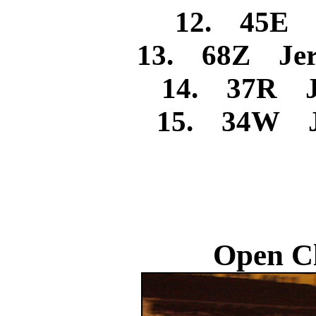
12. 45E I
13. 68Z Jer
14. 37R Je
15. 34W Je
Open C