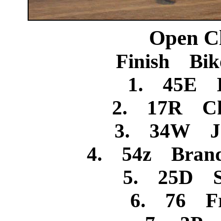
Open C
Finish Bik
1. 45E I
2. 17R Ch
3. 34W Jes
4. 54z Brando
5. 25D St
6. 76 Fr