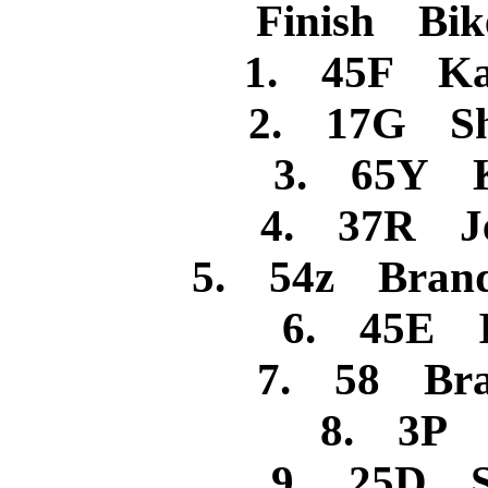
Finish Bik
1. 45F Ka
2. 17G Sh
3. 65Y K
4. 37R Je
5. 54z Brando
6. 45E I
7. 58 Bra
8. 3P A
9. 25D St