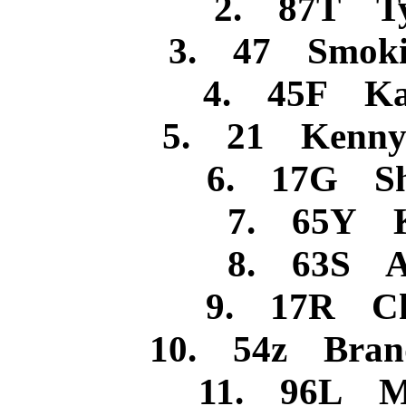
2. 87T Ty
3. 47 Smokin
4. 45F Ka
5. 21 Kenny 
6. 17G Sh
7. 65Y K
8. 63S A
9. 17R Ch
10. 54z Brand
11. 96L Mi