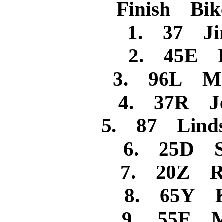
Finish Bik
1. 37 Ji
2. 45E I
3. 96L Mi
4. 37R Je
5. 87 Lin
6. 25D St
7. 20Z Ra
8. 65Y K
9. 55E M