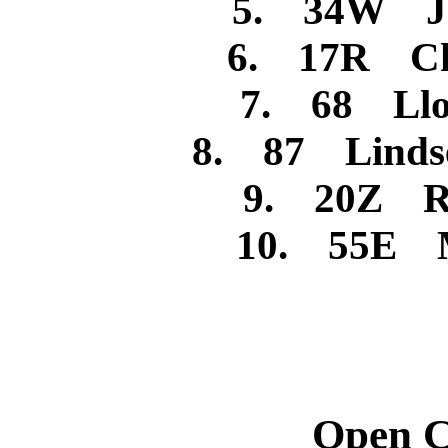
5. 34W Jes
6. 17R Ch
7. 68 Llo
8. 87 Lind
9. 20Z Ra
10. 55E M
Open C