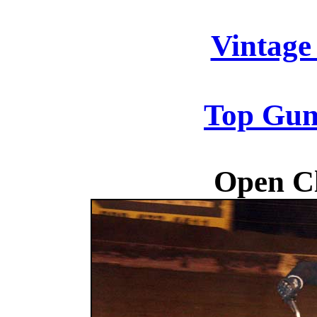
Vintage
Top Gun
Open C