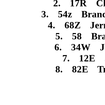
2. 17R Ch
3. 54z Brando
4. 68Z Jerm
5. 58 Bra
6. 34W Jes
7. 12E J
8. 82E Tra