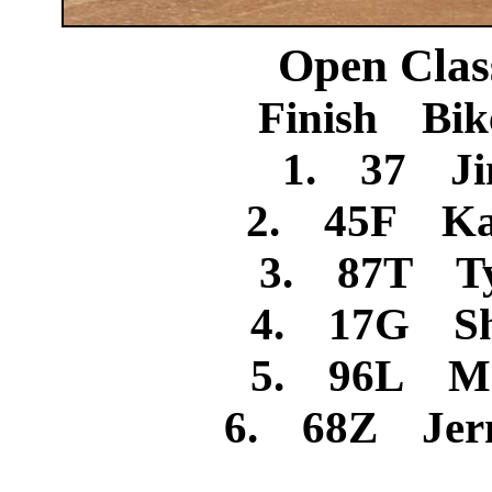
Open Clas
Finish Bik
1. 37 Ji
2. 45F Ka
3. 87T Ty
4. 17G Sh
5. 96L Mi
6. 68Z Jerm